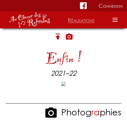
Connexion
Réalisations
Accueil
Choeur
Enfin !
Répertoire
2021–22
Informations
Photog
r
a
phies