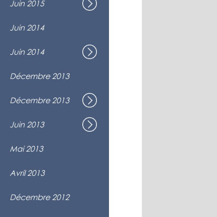
Juin 2015
Spectacle de fin d'année
Théâtre Aux Écuries, Montréal
Prestation à la fin de semaine chanta
Juin 2014
Beauport
Au Gré des Vents
Juin 2014
Spectacle de fin d'année
Jardin Botanique, Montréal
Participation à la Grande Guignolée
Décembre 2013
En direct à RDI Matin
Des Airs De Noël !
• Noël av
Décembre 2013
Spectacle de Noël
Église St-Viateur d'Outremont, Outre
Au coin de ma rue...
Juin 2013
Spectacle de fin d'année
Maison de la Culture Frontenac, Mont
Prestation à la Résidence La Cité des 
Mai 2013
Montréal
Participation à la Soirée "Hommage
Avril 2013
Théâtre St-Denis 2, Montréal
Participation à la Guignolée du Dr. Ju
Décembre 2012
Montréal
Prestation corporative, brunch de Noël