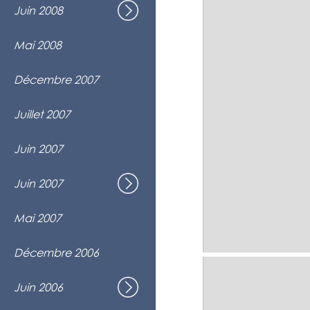
Juin 2008
Spectacle de fin d'année
Maison de la culture Frontenac, Mont
Spectacle à la Résidence l'Amitié
Mai 2008
Montréal
Choeur invité à l'émission de fin d'a
Décembre 2007
Première Chaîne de Radio-Canada
Choeur invité spectacle "Plaisirs coup
Juillet 2007
Festival Juste pour rire, Montréal
Prestation au Mondial Choral Loto-Qu
Juin 2007
Laval
Par pur plaisir !
Juin 2007
Spectacle de fin d'année
Maison de la culture Frontenac, Mont
Prestation à la Résidence l'Amitié
Mai 2007
Montréal
Un Air de Fête
• Noël
Décembre 2006
Spectacle de Noël avec l'Ensemble I Co
Église Ste-Gemma, Montréal
Prestation au Mondial Choral Loto-Qu
Juin 2006
Laval
Voyage en Choeur