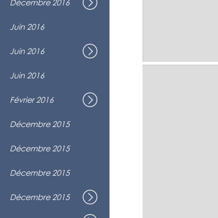
Décembre 2016
Spectacle de Noël avec le Choeur du 
Église du Très-Saint-Rédempteur, Mon
Prestation à la fin de semaine chanta
Juin 2016
Beauport
Tant d'histoires !
Juin 2016
Spectacle de fin d'année
Théâtre Aux Écuries, Montréal
Prestation à la Résidence Le Cavalier
Juin 2016
Ville LaSalle
Nuit Blanche (13e édition) - Festival 
Février 2016
Oratoire St-Joseph, Montréal
Prestation au Village de Noël
Décembre 2015
Complexe Desjardins, Montréal
Concert conjoint avec le Choeur du C
Décembre 2015
Église Ste-Madeleine d'Outremont, O
Participation à la Grande Guignolée
Décembre 2015
En Direct à RDI
Harmonies d'hiver 2.0 Hhive
Décembre 2015
Spectacle de Noël avec l'ensemble V
Église de l'Immaculée Conception, M
On Rêvait...