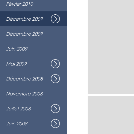
Nuit Blanche (7e édition) - Festival M
Février 2010
Montréal
Harmonies D'hiver
• Noël
Décembre 2009
Spectacle de Noël avec l'ensemble V
Église Notre-Dame du St-Rosaire, Mon
Participation à la Guignolée du Dr Jul
Décembre 2009
Montréal
Prestation au Mondial Choral Loto-Qu
Juin 2009
Laval
Sème ton chant...
Mai 2009
Spectacle de fin d'année
Maison de la culture Frontenac, Mont
J'ai pour toi... Noël !
• Noël
Décembre 2008
Spectacle de Noël avec la troupe vo
Église de la Visitation, Montréal
Gala de l'ADISQ - Choeur invité à cha
Novembre 2008
Centre Bell, Montréal - diffusion en d
Choeur invité pour le Grand Charivari
Juillet 2008
Festival Juste pour rire, Montréal
Prestation au Mondial Choral Loto-Qu
Juin 2008
Laval
Rideau de Scène !