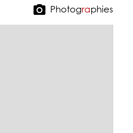
Photog
r
a
phies