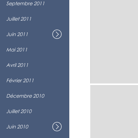
Prestation avec Chant'Anjou (choeur
Septembre 2011
Église St-Fabien, Montréal
Prestation au Mondial Choral Loto-Qu
Juillet 2011
Laval
C'est... toute une musique !
Juin 2011
Spectacle de fin d'année
Maison de la culture Frontenac, Mont
Prestation dans le cadre du 50e annive
Mai 2011
Montréal
Prestation pour le 40e anniversaire d
Avril 2011
St-Hyacinthe
Participation "Show-Case" organisé p
Février 2011
Maison des Arts, Laval
Choeur invité - Parade du Père Noël
Décembre 2010
Marché Maisonneuve, Montréal
Prestation au Mondial Choral Loto-Qu
Juillet 2010
Laval
Rien d'Éphémère !
Juin 2010
Spectacle de fin d'année
Maison de la culture Frontenac, Mont