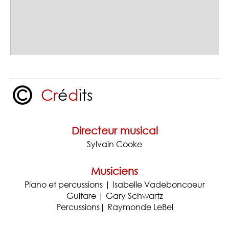
C
r
é
d
its
Directeur musical
Sylvain Cooke
Musiciens
Piano et percussions | Isabelle Vadeboncoeur
Guitare | Gary Schwartz
Percussions| Raymonde LeBel
er
• Noël