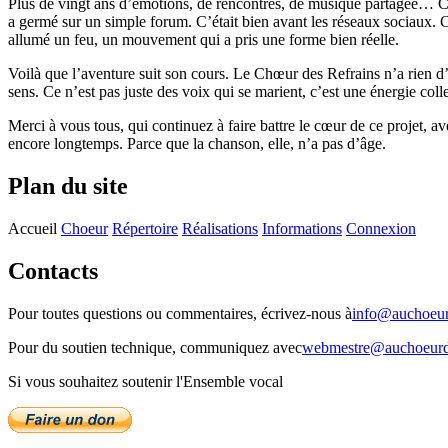
Plus de vingt ans d’émotions, de rencontres, de musique partagée… Com
a germé sur un simple forum. C’était bien avant les réseaux sociaux. Ce
allumé un feu, un mouvement qui a pris une forme bien réelle.
Voilà que l’aventure suit son cours. Le Chœur des Refrains n’a rien d
sens. Ce n’est pas juste des voix qui se marient, c’est une énergie collec
Merci à vous tous, qui continuez à faire battre le cœur de ce projet, a
encore longtemps. Parce que la chanson, elle, n’a pas d’âge.
Plan du site
Accueil
Choeur
Répertoire
Réalisations
Informations
Connexion
Contacts
Pour toutes questions ou commentaires, écrivez-nous à
info@auchoeur
Pour du soutien technique, communiquez avec
webmestre@auchoeurde
Si vous souhaitez soutenir l'Ensemble vocal