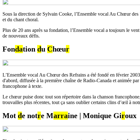
Sous la direction de Sylvain Cooke, l’Ensemble vocal Au Chœur des Re
et du chant choral.
Plus de 20 ans après sa fondation, l’Ensemble vocal a toujours le vent 
de nouveaux défis.
Fon
d
a
tion
d
u
C
hœu
r
L’Ensemble vocal Au Chœur des Refrains a été fondé en février 2003 
d'abord, diffusée à la première chaîne de Radio-Canada et animée par 
francophone à texte.
Le chœur puise donc tout son répertoire dans la chanson francophone, 
trouvailles plus récentes, tout ça sans oublier certains clins d’œil à not
Mot
d
e not
r
e M
a
r
r
a
ine
|
Monique Gi
r
oux