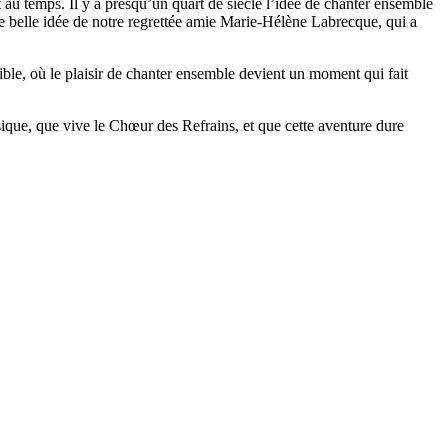
au temps. Il y a presqu’un quart de siècle l’idée de chanter ensemble
une belle idée de notre regrettée amie Marie-Hélène Labrecque, qui a
ble, où le plaisir de chanter ensemble devient un moment qui fait
usique, que vive le Chœur des Refrains, et que cette aventure dure