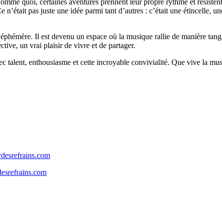
me quoi, certaines aventures prennent leur propre rythme et résistent 
 n’était pas juste une idée parmi tant d’autres : c’était une étincelle, 
’éphémère. Il est devenu un espace où la musique rallie de manière tangi
tive, un vrai plaisir de vivre et de partager.
vec talent, enthousiasme et cette incroyable convivialité. Que vive la m
desrefrains.com
srefrains.com