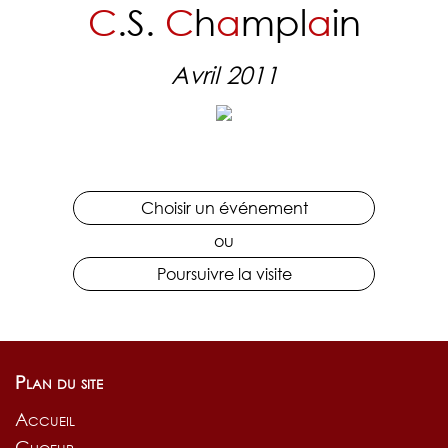
C
.S.
C
h
a
mpl
a
in
Avril 2011
Choisir un événement
ou
Poursuivre la visite
Plan du site
Accueil
in du 15e anniversaire!
Choeur