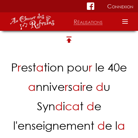
Connexion
Réalisations
Accueil
Choeur
P
r
est
a
tion pou
r
le 40e
Répertoire
a
nnive
r
s
a
i
r
e
d
u
Informations
Syn
d
i
c
a
t
d
e
l'enseignement
d
e l
a