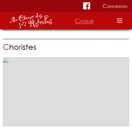
Connexion
Choeur
Accueil
C
ho
r
istes
Répertoire
Réalisations
Informations