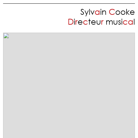
Sylv
a
in
C
ooke
D
i
r
e
c
teu
r
musi
c
a
l