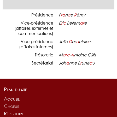
Présidence
F
r
a
n
c
e
R
émy
Vice-présidence
É
r
i
c
Bellem
a
r
e
(affaires externes et
communications)
Vice-présidence
Julie
D
es
a
ulnie
r
s
(affaires internes)
Trésorerie
M
a
r
c
-
A
ntoine Gillis
Secrétariat
Joh
a
nne B
r
une
a
u
Plan du site
Accueil
Choeur
Répertoire